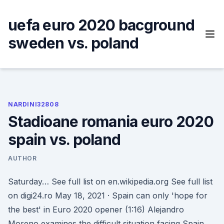
Skip
to
uefa euro 2020 bacground
content
sweden vs. poland
NARDINI32808
Stadioane romania euro 2020
spain vs. poland
AUTHOR
Saturday… See full list on en.wikipedia.org See full list
on digi24.ro May 18, 2021 · Spain can only 'hope for
the best' in Euro 2020 opener (1:16) Alejandro
Moreno examines the difficult situation facing Spain