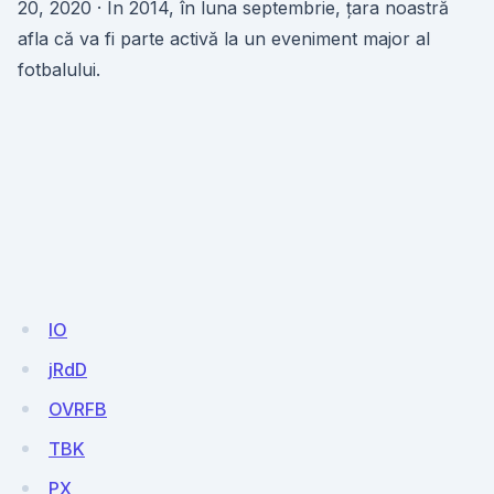
20, 2020 · În 2014, în luna septembrie, țara noastră
afla că va fi parte activă la un eveniment major al
fotbalului.
lO
jRdD
OVRFB
TBK
PX